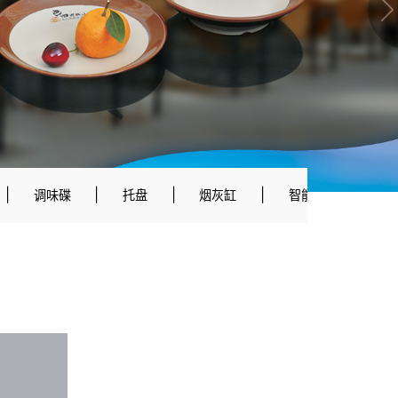
|
|
|
|
|
调味碟
托盘
烟灰缸
智能餐具