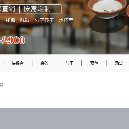
|
|
|
|
|
快餐盒
磨砂
勺子
双色
汤盅
具