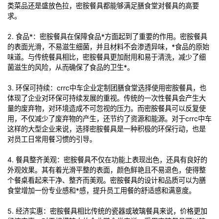
类菜品还是盛放色拉，密胺餐具都能够满足膳食堂对餐具的高要
求。
2. 食品*：密胺餐具在保障食品*方面起到了重要的作用。密胺餐具
的表面光滑，不易滋生细菌，并且材料不会渗透异味，*食品的原始
味道。与传统餐具相比，密胺餐具更加耐用和易于清洗，减少了细
菌滋生的风险，从而确保了食品的卫生*。
3. 环保可持续：crrc中车企业定制团膳食堂选择使用密胺餐具，也
体现了企业对环保可持续发展的重视。传统的一次性餐具会产生大
量的废弃物，对环境造成不可忽视的压力。而密胺餐具可以反复使
用，不仅减少了废弃物的产生，还节约了资源和能源。对于crrc中车
这样的大型企业来说，选择密胺餐具是一种积极的环保行动，也是
对员工日常用餐习惯的引导。
4. 餐具整齐美观：密胺餐具不仅在功能上表现出色，还具有良好的
外观效果。其有着光滑平整的表面，颜色鲜艳且不易退色，使得整
个餐桌看起来干净、整齐而美观。密胺餐具的设计和品质可以为膳
食堂增加一份专业感和*感，提升员工用餐的舒适感和满意度。
5. 经济实惠：密胺餐具相比传统的瓷器或玻璃餐具来说，价格更加