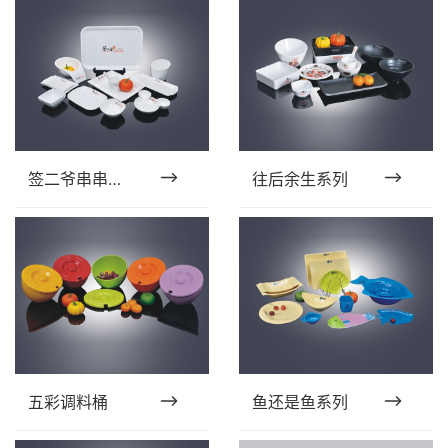
签二爷串串火锅
往后余生系列
五彩调料桶
鱼还是鱼系列